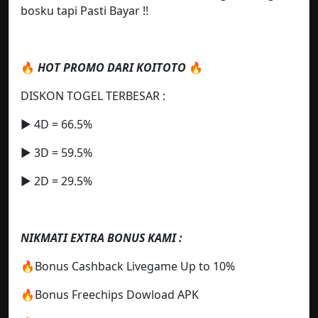
bosku tapi Pasti Bayar !!
🔥
HOT PROMO DARI KOITOTO
🔥
DISKON TOGEL TERBESAR :
▶️ 4D = 66.5%
▶️ 3D = 59.5%
▶️ 2D = 29.5%
NIKMATI EXTRA BONUS KAMI :
🔥Bonus Cashback Livegame Up to 10%
🔥Bonus Freechips Dowload APK