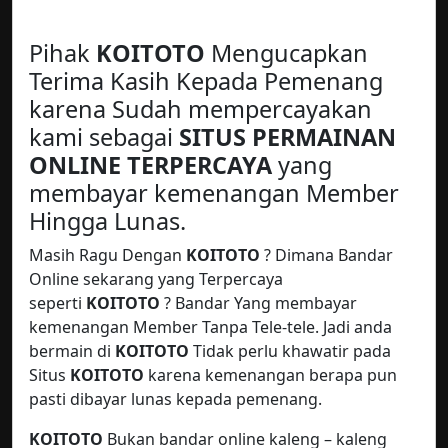
Pihak
KOITOTO
Mengucapkan
Terima Kasih Kepada Pemenang
karena Sudah mempercayakan
kami sebagai
SITUS PERMAINAN
ONLINE TERPERCAYA
yang
membayar kemenangan Member
Hingga Lunas.
Masih Ragu Dengan
KOITOTO
? Dimana Bandar
Online sekarang yang Terpercaya
seperti
KOITOTO
? Bandar Yang membayar
kemenangan Member Tanpa Tele-tele. Jadi anda
bermain di
KOITOTO
Tidak perlu khawatir pada
Situs
KOITOTO
karena kemenangan berapa pun
pasti dibayar lunas kepada pemenang.
KOITOTO
Bukan bandar online kaleng – kaleng