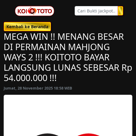
Kembali ke Beranda
MEGA WIN !! MENANG BESAR
DI PERMAINAN MAHJONG
WAYS 2 !!! KOITOTO BAYAR
LANGSUNG LUNAS SEBESAR Rp
54.000.000 !!!
Jumat, 28 November 2025 18:58 WIB