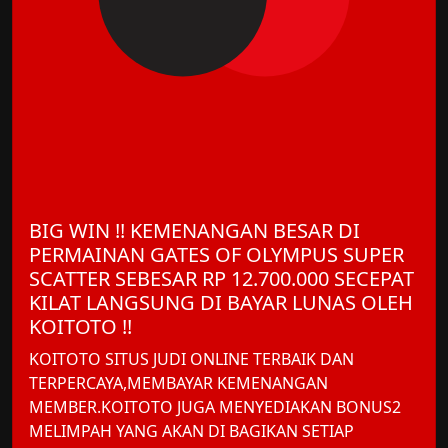
BIG WIN !! KEMENANGAN BESAR DI
PERMAINAN GATES OF OLYMPUS SUPER
SCATTER SEBESAR RP 12.700.000 SECEPAT
KILAT LANGSUNG DI BAYAR LUNAS OLEH
KOITOTO !!
KOITOTO SITUS JUDI ONLINE TERBAIK DAN
TERPERCAYA,MEMBAYAR KEMENANGAN
MEMBER.KOITOTO JUGA MENYEDIAKAN BONUS2
MELIMPAH YANG AKAN DI BAGIKAN SETIAP