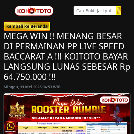
Kembali ke Beranda
MEGA WIN !! MENANG BESAR
DI PERMAINAN PP LIVE SPEED
BACCARAT A !!! KOITOTO BAYAR
LANGSUNG LUNAS SEBESAR Rp
64.750.000 !!!
Minggu, 11 Mei 2025 04:53 WIB