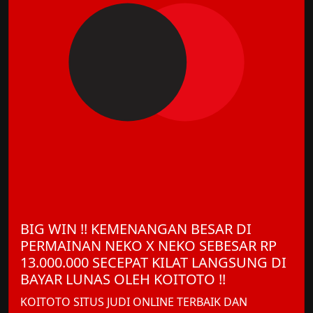
BIG WIN !! KEMENANGAN BESAR DI
PERMAINAN NEKO X NEKO SEBESAR RP
13.000.000 SECEPAT KILAT LANGSUNG DI
BAYAR LUNAS OLEH KOITOTO !!
KOITOTO SITUS JUDI ONLINE TERBAIK DAN