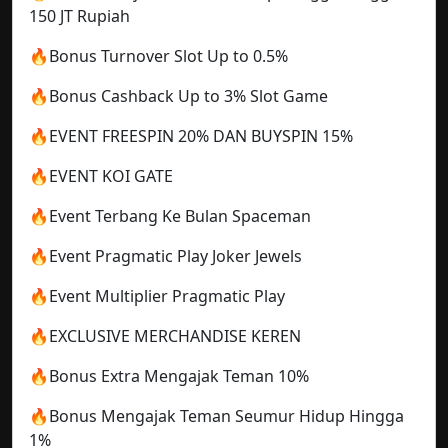
150 JT Rupiah
🔥Bonus Turnover Slot Up to 0.5%
🔥Bonus Cashback Up to 3% Slot Game
🔥EVENT FREESPIN 20% DAN BUYSPIN 15%
🔥EVENT KOI GATE
🔥Event Terbang Ke Bulan Spaceman
🔥Event Pragmatic Play Joker Jewels
🔥Event Multiplier Pragmatic Play
🔥EXCLUSIVE MERCHANDISE KEREN
🔥Bonus Extra Mengajak Teman 10%
🔥Bonus Mengajak Teman Seumur Hidup Hingga
1%