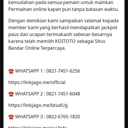
kemudahan pada semua pemain untuk mainkan
Permainan online kapan pun tanpa batasan waktu.
Dengan demikian kami sampaikan selamat kepada
member kami yang berhasil mendapatkan jackpot
paus dan ucapan terimakasih sebesar-besarnya
karena telah memilih KOITOTO sebagai Situs
Bandar Online Terpercaya.
☎️ WHATSAPP 1 : 0821-7451-6256
https://linkjago.me/official
☎️ WHATSAPP 2 : 0821-7451-6048
https://linkjago.me/btudUg
☎️ WHATSAPP 3 : 0822-6765-1820