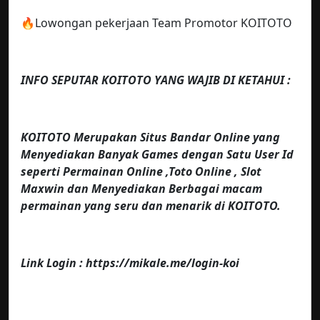
🔥Lowongan pekerjaan Team Promotor KOITOTO
INFO SEPUTAR KOITOTO YANG WAJIB DI KETAHUI :
KOITOTO Merupakan Situs Bandar Online yang
Menyediakan Banyak Games dengan Satu User Id
seperti Permainan Online ,Toto Online , Slot
Maxwin dan Menyediakan Berbagai macam
permainan yang seru dan menarik di KOITOTO.
Link Login : https://mikale.me/login-koi