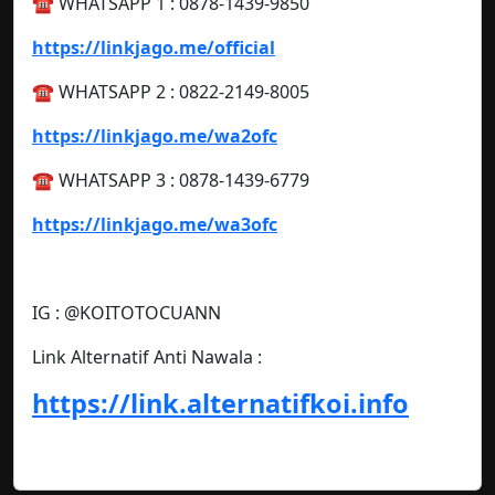
☎️ WHATSAPP 1 : 0878-1439-9850
https://linkjago.me/official
☎️ WHATSAPP 2 : 0822-2149-8005
https://linkjago.me/wa2ofc
☎️ WHATSAPP 3 : 0878-1439-6779
https://linkjago.me/wa3ofc
IG : @KOITOTOCUANN
Link Alternatif Anti Nawala :
https://link.alternatifkoi.info