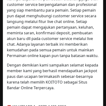
customer service berpengalaman dan profesional
yang siap membantu para pemain. Setiap pemain
pun dapat menghubungi customer service secara
langsung melalui fitur live chat online. Setiap
pemain dapat mengajukan pertanyaan, keluhan,
meminta saran, konfirmasi deposit, pembuatan
akun baru dll pada customer service melalui live
chat. Adanya layanan terbaik ini memberikan
kemudahan pada semua pemain untuk mainkan
Permainan online kapan pun tanpa batasan waktu.
Dengan demikian kami sampaikan selamat kepada
member kami yang berhasil mendapatkan jackpot
paus dan ucapan terimakasih sebesar-besarnya
karena telah memilih KOITOTO sebagai Situs
Bandar Online Terpercaya.