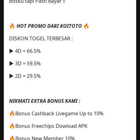
bosku tapi Pasti Bayar !!
🔥
HOT PROMO DARI KOITOTO
🔥
DISKON TOGEL TERBESAR :
▶️ 4D = 66.5%
▶️ 3D = 59.5%
▶️ 2D = 29.5%
NIKMATI EXTRA BONUS KAMI :
🔥Bonus Cashback Livegame Up to 10%
🔥Bonus Freechips Dowload APK
🔥Bonus New Member 10%