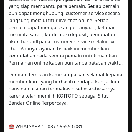
yang siap membantu para pemain. Setiap pemain
pun dapat menghubungi customer service secara
langsung melalui fitur live chat online. Setiap
pemain dapat mengajukan pertanyaan, keluhan,
meminta saran, konfirmasi deposit, pembuatan
akun baru dll pada customer service melalui live
chat. Adanya layanan terbaik ini memberikan
kemudahan pada semua pemain untuk mainkan
Permainan online kapan pun tanpa batasan waktu.
Dengan demikian kami sampaikan selamat kepada
member kami yang berhasil mendapatkan jackpot
paus dan ucapan terimakasih sebesar-besarnya
karena telah memilih KOITOTO sebagai Situs
Bandar Online Terpercaya.
☎️ WHATSAPP 1 : 0877-9555-6081