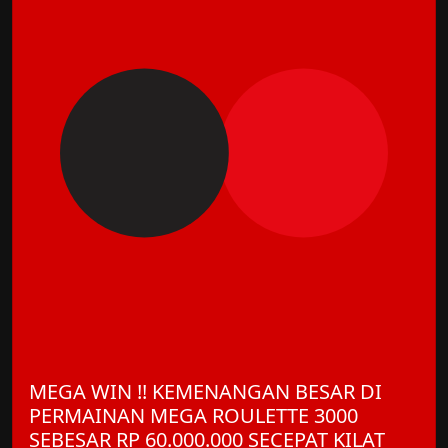
MEGA WIN !! KEMENANGAN BESAR DI
PERMAINAN MEGA ROULETTE 3000
SEBESAR RP 60.000.000 SECEPAT KILAT